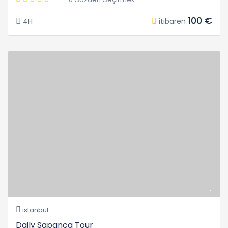
100 €
4H
itibaren
istanbul
Daily Sapanca Tour