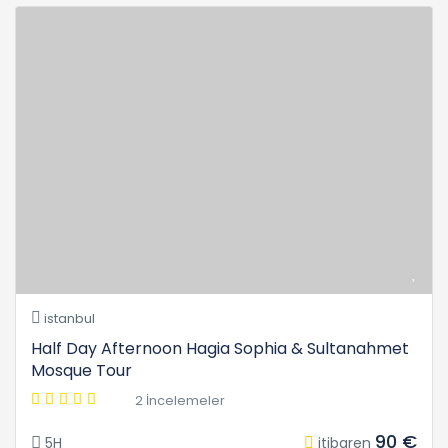
istanbul
Half Day Afternoon Hagia Sophia & Sultanahmet
Mosque Tour
2 İncelemeler
90 €
5H
itibaren