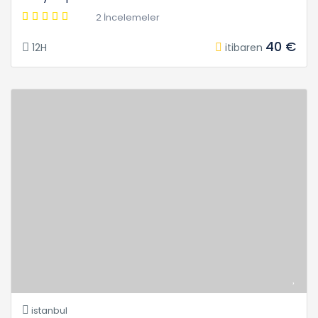
2 İncelemeler
40 €
12H
itibaren
istanbul