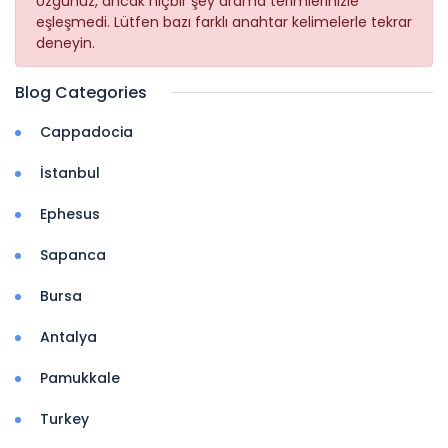
Üzgünüz, ancak hiçbir şey arama terimlerinizle
eşleşmedi. Lütfen bazı farklı anahtar kelimelerle tekrar
deneyin.
Blog Categories
Cappadocia
İstanbul
Ephesus
Sapanca
Bursa
Antalya
Pamukkale
Turkey